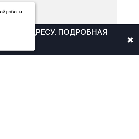
ной работы
ОВОМУ АДРЕСУ. ПОДРОБНАЯ
КЕ
КОНТАКТЫ
г. Москва, ул. Кантемировская, 58, 2
этаж
(м. Кантемировская)
8 495 212-90-35
8 800 333-60-35
info@ftrussia.ru
пн - пт: 10:00 — 20:00
сб - вс: 10:00 — 18:00
Написать директору