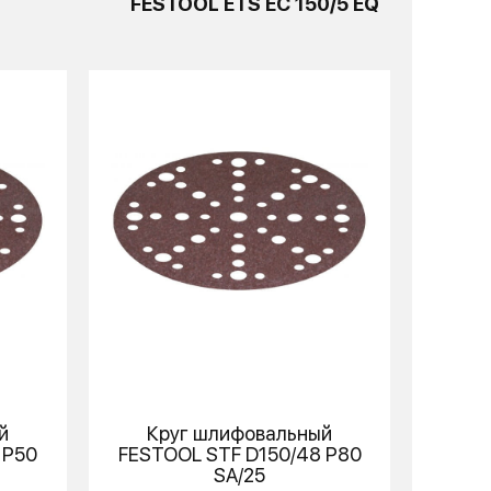
FESTOOL ETS EC 150/5 EQ
й
Круг шлифовальный
 P50
FESTOOL
STF D150/48 P80
SA/25