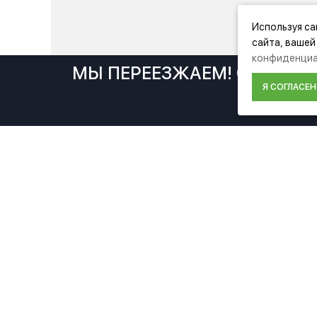
Используя са
сайта, вашей
конфиденциа
МЫ ПЕРЕЕЗЖАЕМ! С 21 ИЮ
Я СОГЛАСЕН
И
ИНФОР
О компа
Фирменный магазин Festool
Достав
Оплата
Полити
конфид
Пользо
соглаш
Условия