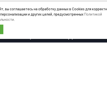
йт, вы соглашаетесь на обработку данных в Cookies для коррект
 персонализации и других целей, предусмотренных
Политикой
льности
.
ЛЯ МАГАЗИН БУДЕТ РАБОТАТЬ ПО Н
НФОРМАЦИЯ О ПЕРЕЕЗДЕ ПО ССЫЛ
МАЦИЯ
ДОПОЛНИТЕЛЬНО
нии Festool
Акции
ка
Карта сайта
Подбор аксессуаров
ка
Подарочные сертификаты
енциальности
вательское
ение
 возврата