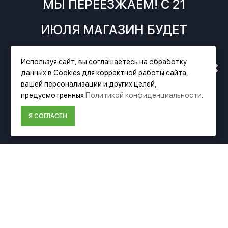
МЫ ПЕРЕЕЗЖАЕМ! С 21
ИЮЛЯ МАГАЗИН БУДЕТ
РАБОТАТЬ ПО НОВОМУ
Используя сайт, вы соглашаетесь на обработку
данных в Cookies для корректной работы сайта,
АДРЕСУ. ПОДРОБНАЯ
вашей персонализации и других целей,
Фирменный магазин Festool
предусмотренных
Политикой конфиденциальности
.
ИНФОРМАЦИЯ О ПЕРЕЕЗДЕ
ИНФОРМАЦИЯ
Я СОГЛАСЕН
ПО ССЫЛКЕ
О компании Festool
Доставка
Оплата
Политика конфиденциальности
Пользовательское соглашение
Условия возврата
ДОПОЛНИТЕЛЬНО
Акции