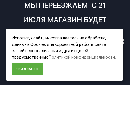
МЫ ПЕРЕЕЗЖАЕМ! С 21
ИЮЛЯ МАГАЗИН БУДЕТ
РАБОТАТЬ ПО НОВОМУ
Используя сайт, вы соглашаетесь на обработку
данных в Cookies для корректной работы сайта,
АДРЕСУ. ПОДРОБНАЯ
Фирменный магазин Festool
вашей персонализации и других целей,
предусмотренных
Политикой конфиденциальности
.
ИНФОРМАЦИЯ О ПЕРЕЕЗДЕ
ИНФОРМАЦИЯ
Я СОГЛАСЕН
О компании Festool
ПО ССЫЛКЕ
Доставка
Оплата
Политика конфиденциальности
Пользовательское соглашение
Условия возврата
ДОПОЛНИТЕЛЬНО
Акции