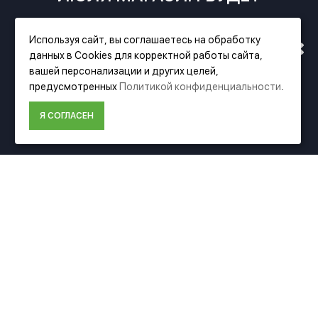
РАБОТАТЬ ПО НОВОМУ
Используя сайт, вы соглашаетесь на обработку
данных в Cookies для корректной работы сайта,
АДРЕСУ. ПОДРОБНАЯ
вашей персонализации и других целей,
предусмотренных
Политикой конфиденциальности
.
ИНФОРМАЦИЯ О ПЕРЕЕЗДЕ
Я СОГЛАСЕН
Фирменный магазин Festool
ПО ССЫЛКЕ
ИНФОРМАЦИЯ
О компании Festool
Доставка
Оплата
Политика конфиденциальности
Пользовательское соглашение
Условия возврата
ДОПОЛНИТЕЛЬНО