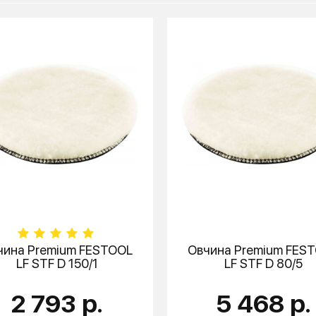
чина Premium
FESTOOL
Овчина Premium
FES
LF STF D 150/1
LF STF D 80/5
2 793 р.
5 468 р.