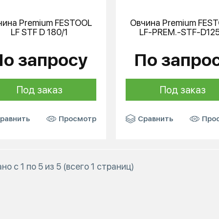
чина Premium
FESTOOL
Овчина Premium
FES
LF STF D 180/1
LF-PREM.-STF-D125
По запросу
По запро
Под заказ
Под заказ
равнить
Просмотр
Сравнить
Про
но с 1 по 5 из 5 (всего 1 страниц)