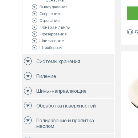
Оснастка
Пылеудаление
Сверление
Строгание
Фонари и лампы
С
Фрезерование
Шлифование
Штроборезы
Системы хранения
Пиление
Шины-направляющие
Обработка поверхностей
Полирование и пропитка
маслом