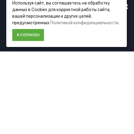
Используя сайт, вы соглашаетесь на обработку
данных в Cookies для корректной работы сайта,
АДРЕСУ. ПОДРОБНАЯ
вашей персонализации и других целей,
предусмотренных
Политикой конфиденциальности
.
Фирменный магазин Festool
ИНФОРМАЦИЯ О ПЕРЕЕЗДЕ
Я СОГЛАСЕН
ИНФОРМАЦИЯ
ПО ССЫЛКЕ
О компании Festool
Доставка
Оплата
Политика конфиденциальности
Пользовательское соглашение
Условия возврата
ДОПОЛНИТЕЛЬНО
Акции
Карта сайта
Подбор аксессуаров
Подарочные сертификаты