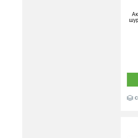
Ак
шу
С