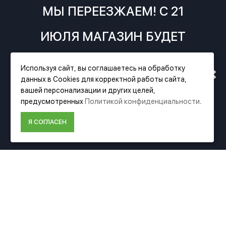
МЫ ПЕРЕЕЗЖАЕМ! С 21
ИЮЛЯ МАГАЗИН БУДЕТ
РАБОТАТЬ ПО НОВОМУ
Используя сайт, вы соглашаетесь на обработку
данных в Cookies для корректной работы сайта,
АДРЕСУ. ПОДРОБНАЯ
Фирменный магазин Festool
вашей персонализации и других целей,
предусмотренных
Политикой конфиденциальности
.
ИНФОРМАЦИЯ О ПЕРЕЕЗДЕ
ИНФОРМАЦИЯ
Я СОГЛАСЕН
О компании Festool
ПО ССЫЛКЕ
Доставка
Оплата
Политика конфиденциальности
Пользовательское соглашение
Условия возврата
ДОПОЛНИТЕЛЬНО
Акции