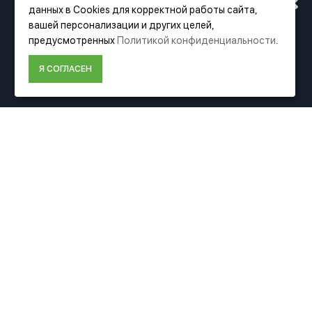
данных в Cookies для корректной работы сайта,
АДРЕСУ. ПОДРОБНАЯ
вашей персонализации и других целей,
Фирменный магазин Festool
предусмотренных
Политикой конфиденциальности
.
ИНФОРМАЦИЯ О ПЕРЕЕЗДЕ
Я СОГЛАСЕН
ИНФОРМАЦИЯ
ПО ССЫЛКЕ
О компании Festool
Доставка
Оплата
Политика конфиденциальности
Пользовательское соглашение
Условия возврата
ДОПОЛНИТЕЛЬНО
Акции
Карта сайта
Подбор аксессуаров
Подарочные сертификаты
КОНТАКТЫ