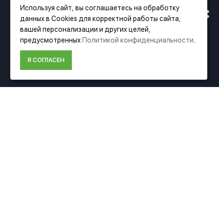
РАБОТАТЬ ПО НОВОМУ
Используя сайт, вы соглашаетесь на обработку
данных в Cookies для корректной работы сайта,
АДРЕСУ. ПОДРОБНАЯ
вашей персонализации и других целей,
Фирменный магазин Festool
предусмотренных
Политикой конфиденциальности
.
ИНФОРМАЦИЯ О ПЕРЕЕЗДЕ
Я СОГЛАСЕН
ИНФОРМАЦИЯ
ПО ССЫЛКЕ
О компании Festool
Доставка
Оплата
Политика конфиденциальности
Пользовательское соглашение
Условия возврата
ДОПОЛНИТЕЛЬНО
Акции
Карта сайта
Подбор аксессуаров
Подарочные сертификаты