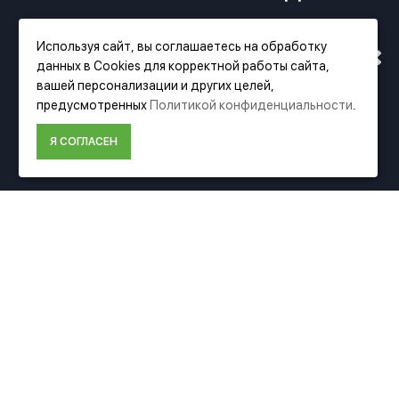
РАБОТАТЬ ПО НОВОМУ
Используя сайт, вы соглашаетесь на обработку
данных в Cookies для корректной работы сайта,
АДРЕСУ. ПОДРОБНАЯ
вашей персонализации и других целей,
Фирменный магазин Festool
предусмотренных
Политикой конфиденциальности
.
ИНФОРМАЦИЯ О ПЕРЕЕЗДЕ
Я СОГЛАСЕН
ИНФОРМАЦИЯ
ПО ССЫЛКЕ
О компании Festool
Доставка
Оплата
Политика конфиденциальности
Пользовательское соглашение
Условия возврата
ДОПОЛНИТЕЛЬНО
Акции
Карта сайта
Подбор аксессуаров