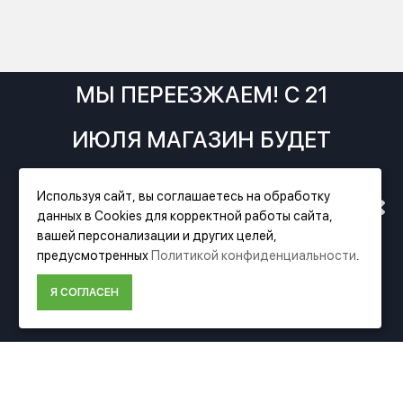
МЫ ПЕРЕЕЗЖАЕМ! С 21
ИЮЛЯ МАГАЗИН БУДЕТ
РАБОТАТЬ ПО НОВОМУ
Используя сайт, вы соглашаетесь на обработку
данных в Cookies для корректной работы сайта,
АДРЕСУ. ПОДРОБНАЯ
вашей персонализации и других целей,
Фирменный магазин Festool
предусмотренных
Политикой конфиденциальности
.
ИНФОРМАЦИЯ О ПЕРЕЕЗДЕ
Я СОГЛАСЕН
ИНФОРМАЦИЯ
ПО ССЫЛКЕ
О компании Festool
Доставка
Оплата
Политика конфиденциальности