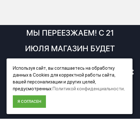
МЫ ПЕРЕЕЗЖАЕМ! С 21
ИЮЛЯ МАГАЗИН БУДЕТ
РАБОТАТЬ ПО НОВОМУ
Используя сайт, вы соглашаетесь на обработку
данных в Cookies для корректной работы сайта,
АДРЕСУ. ПОДРОБНАЯ
вашей персонализации и других целей,
Фирменный магазин Festool
предусмотренных
Политикой конфиденциальности
.
ИНФОРМАЦИЯ О ПЕРЕЕЗДЕ
Я СОГЛАСЕН
ИНФОРМАЦИЯ
ПО ССЫЛКЕ
О компании Festool
Доставка
Оплата
Политика конфиденциальности