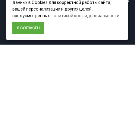
данных в Cookies для корректной работы сайта,
АДРЕСУ. ПОДРОБНАЯ
вашей персонализации и других целей,
Фирменный магазин Festool
предусмотренных
Политикой конфиденциальности
.
ИНФОРМАЦИЯ О ПЕРЕЕЗДЕ
Я СОГЛАСЕН
ИНФОРМАЦИЯ
ПО ССЫЛКЕ
О компании Festool
Доставка
Оплата
Политика конфиденциальности
Пользовательское соглашение
Условия возврата
ДОПОЛНИТЕЛЬНО
Акции
Карта сайта
Подбор аксессуаров
Подарочные сертификаты
КОНТАКТЫ