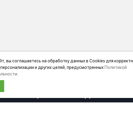
йт, вы соглашаетесь на обработку данных в Cookies для коррект
МАЦИЯ
ДОПОЛНИТЕЛЬНО
 персонализации и других целей, предусмотренных
Политикой
льности
.
нии Festool
Акции
ЛЯ МАГАЗИН БУДЕТ РАБОТАТЬ ПО Н
ка
Карта сайта
Подбор аксессуаров
НФОРМАЦИЯ О ПЕРЕЕЗДЕ ПО ССЫЛ
ка
Подарочные сертификаты
енциальности
вательское
ение
 возврата