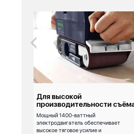
ния
Для высокой
производительности съём
ник
Мощный 1400-ваттный
й
электродвигатель обеспечивает
н из
высокое тяговое усилие и