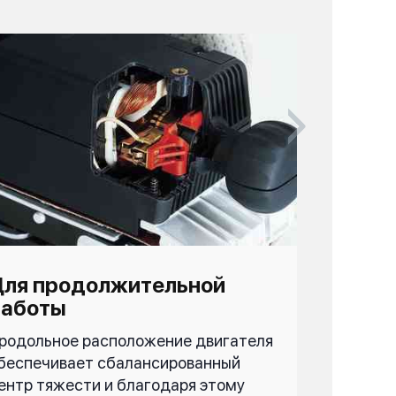
Для продолжительной
Для н
работы
родольное расположение двигателя
После за
беспечивает сбалансированный
натягива
ентр тяжести и благодаря этому
любой мо