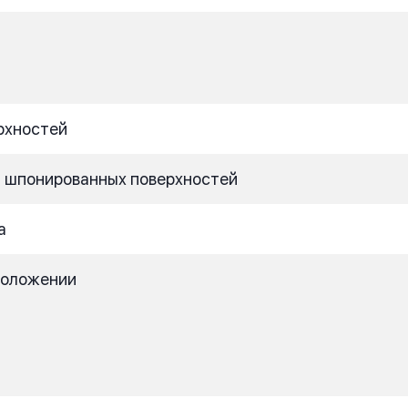
рхностей
 шпонированных поверхностей
а
положении