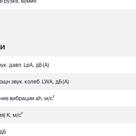
грузке, м/мин
ИИ
к. давл. LpA, дБ(A)
щн звук. колеб. LWA, дБ(A)
ие вибрации ah, м/с²
) K, м/с²
 дБ