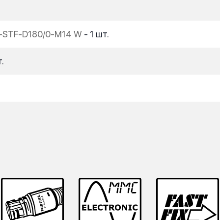
-STF-D180/0-M14 W
- 1 шт.
.