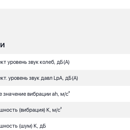
ИИ
т уровень звук колеб, дБ(A)
. уровень звук давл LpA, дБ(A)
значение вибрации ah, м/с²
ость (вибрация) K, м/с²
ность (шум) K, дБ