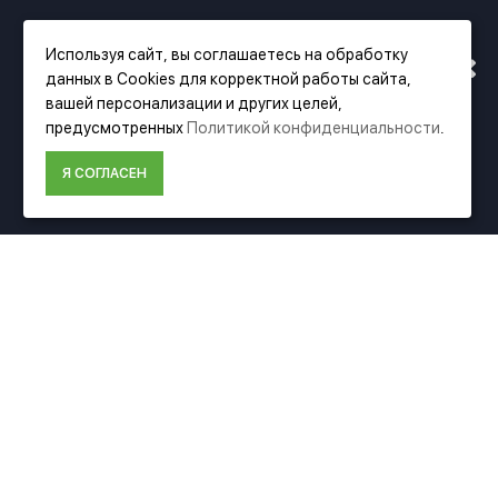
РАБОТАТЬ ПО НОВОМУ
Используя сайт, вы соглашаетесь на обработку
данных в Cookies для корректной работы сайта,
АДРЕСУ. ПОДРОБНАЯ
вашей персонализации и других целей,
Фирменный магазин Festool
предусмотренных
Политикой конфиденциальности
.
ИНФОРМАЦИЯ О ПЕРЕЕЗДЕ
Я СОГЛАСЕН
ИНФОРМАЦИЯ
ПО ССЫЛКЕ
О компании Festool
Доставка
Оплата
Политика конфиденциальности
Пользовательское соглашение
Условия возврата
ДОПОЛНИТЕЛЬНО
Акции
Карта сайта
Подбор аксессуаров