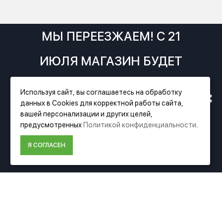
МЫ ПЕРЕЕЗЖАЕМ! С 21
ИЮЛЯ МАГАЗИН БУДЕТ
РАБОТАТЬ ПО НОВОМУ
Используя сайт, вы соглашаетесь на обработку
Фирменный магазин Festool
данных в Cookies для корректной работы сайта,
АДРЕСУ. ПОДРОБНАЯ
вашей персонализации и других целей,
ИНФОРМАЦИЯ
предусмотренных
Политикой конфиденциальности
.
ИНФОРМАЦИЯ О ПЕРЕЕЗДЕ
О компании Festool
Я СОГЛАСЕН
Доставка
ПО ССЫЛКЕ
Оплата
Политика конфиденциальности
Пользовательское соглашение
Условия возврата
ДОПОЛНИТЕЛЬНО