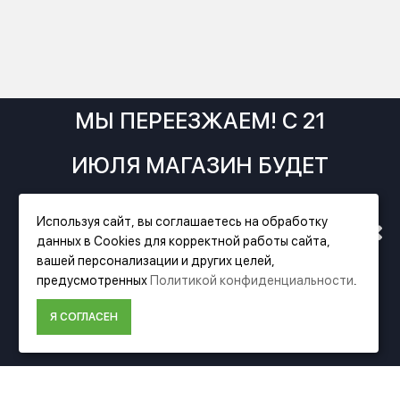
МЫ ПЕРЕЕЗЖАЕМ! С 21
ИЮЛЯ МАГАЗИН БУДЕТ
РАБОТАТЬ ПО НОВОМУ
Используя сайт, вы соглашаетесь на обработку
данных в Cookies для корректной работы сайта,
АДРЕСУ. ПОДРОБНАЯ
Фирменный магазин Festool
вашей персонализации и других целей,
предусмотренных
Политикой конфиденциальности
.
ИНФОРМАЦИЯ О ПЕРЕЕЗДЕ
ИНФОРМАЦИЯ
Я СОГЛАСЕН
О компании Festool
ПО ССЫЛКЕ
Доставка
Оплата
Политика конфиденциальности