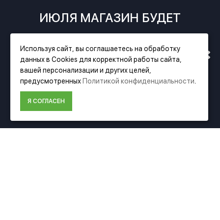
ИЮЛЯ МАГАЗИН БУДЕТ
РАБОТАТЬ ПО НОВОМУ
Используя сайт, вы соглашаетесь на обработку
Фирменный магазин Festool
данных в Cookies для корректной работы сайта,
АДРЕСУ. ПОДРОБНАЯ
вашей персонализации и других целей,
ИНФОРМАЦИЯ
предусмотренных
Политикой конфиденциальности
.
ИНФОРМАЦИЯ О ПЕРЕЕЗДЕ
О компании Festool
Я СОГЛАСЕН
Доставка
ПО ССЫЛКЕ
Оплата
Политика конфиденциальности
Пользовательское соглашение
Условия возврата
ДОПОЛНИТЕЛЬНО
Акции
Карта сайта
Подбор аксессуаров