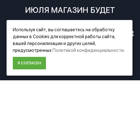
ИЮЛЯ МАГАЗИН БУДЕТ
РАБОТАТЬ ПО НОВОМУ
Используя сайт, вы соглашаетесь на обработку
данных в Cookies для корректной работы сайта,
АДРЕСУ. ПОДРОБНАЯ
вашей персонализации и других целей,
предусмотренных
Политикой конфиденциальности
.
ИНФОРМАЦИЯ О ПЕРЕЕЗДЕ
Фирменный магазин Festool
Я СОГЛАСЕН
ПО ССЫЛКЕ
ИНФОРМАЦИЯ
О компании Festool
Доставка
Оплата
Политика конфиденциальности
Пользовательское соглашение
Условия возврата
ДОПОЛНИТЕЛЬНО