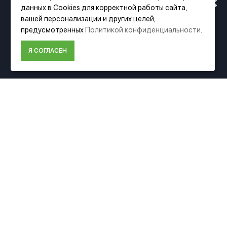
данных в Cookies для корректной работы сайта,
АДРЕСУ. ПОДРОБНАЯ
вашей персонализации и других целей,
предусмотренных
Политикой конфиденциальности
.
ИНФОРМАЦИЯ О ПЕРЕЕЗДЕ
Фирменный магазин Festool
Я СОГЛАСЕН
ПО ССЫЛКЕ
ИНФОРМАЦИЯ
О компании Festool
Доставка
Оплата
Политика конфиденциальности
Пользовательское соглашение
Условия возврата
ДОПОЛНИТЕЛЬНО
Акции
Карта сайта
Подбор аксессуаров
Подарочные сертификаты