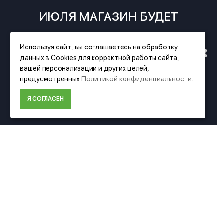
ИЮЛЯ МАГАЗИН БУДЕТ
РАБОТАТЬ ПО НОВОМУ
Используя сайт, вы соглашаетесь на обработку
данных в Cookies для корректной работы сайта,
АДРЕСУ. ПОДРОБНАЯ
вашей персонализации и других целей,
предусмотренных
Политикой конфиденциальности
.
ИНФОРМАЦИЯ О ПЕРЕЕЗДЕ
Фирменный магазин Festool
Я СОГЛАСЕН
ПО ССЫЛКЕ
ИНФОРМАЦИЯ
О компании Festool
Доставка
Оплата
Политика конфиденциальности
Пользовательское соглашение
Условия возврата
ДОПОЛНИТЕЛЬНО