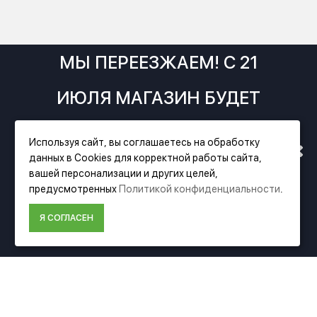
МЫ ПЕРЕЕЗЖАЕМ! С 21
ИЮЛЯ МАГАЗИН БУДЕТ
РАБОТАТЬ ПО НОВОМУ
Используя сайт, вы соглашаетесь на обработку
данных в Cookies для корректной работы сайта,
АДРЕСУ. ПОДРОБНАЯ
вашей персонализации и других целей,
Фирменный магазин Festool
предусмотренных
Политикой конфиденциальности
.
ИНФОРМАЦИЯ О ПЕРЕЕЗДЕ
Я СОГЛАСЕН
ИНФОРМАЦИЯ
ПО ССЫЛКЕ
О компании Festool
Доставка
Оплата
Политика конфиденциальности
Пользовательское соглашение