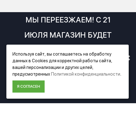
МЫ ПЕРЕЕЗЖАЕМ! С 21
ИЮЛЯ МАГАЗИН БУДЕТ
РАБОТАТЬ ПО НОВОМУ
Используя сайт, вы соглашаетесь на обработку
Фирменный магазин Festool
данных в Cookies для корректной работы сайта,
АДРЕСУ. ПОДРОБНАЯ
вашей персонализации и других целей,
ИНФОРМАЦИЯ
предусмотренных
Политикой конфиденциальности
.
ИНФОРМАЦИЯ О ПЕРЕЕЗДЕ
О компании Festool
Я СОГЛАСЕН
Доставка
ПО ССЫЛКЕ
Оплата
Политика конфиденциальности
Пользовательское соглашение
Условия возврата
ДОПОЛНИТЕЛЬНО