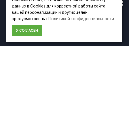
данных в Cookies для корректной работы сайта,
АДРЕСУ. ПОДРОБНАЯ
вашей персонализации и других целей,
Фирменный магазин Festool
предусмотренных
Политикой конфиденциальности
.
ИНФОРМАЦИЯ О ПЕРЕЕЗДЕ
Я СОГЛАСЕН
ИНФОРМАЦИЯ
ПО ССЫЛКЕ
О компании Festool
Доставка
Оплата
Политика конфиденциальности
Пользовательское соглашение
Условия возврата
ДОПОЛНИТЕЛЬНО
Акции
Карта сайта
Подбор аксессуаров
Подарочные сертификаты
КОНТАКТЫ