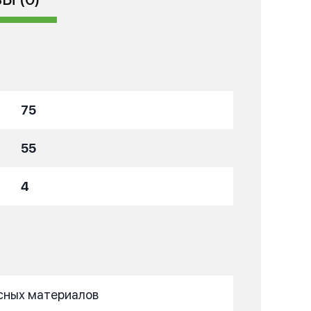
75
55
4
есных материалов