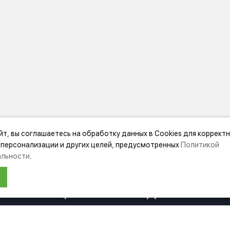
йт, вы соглашаетесь на обработку данных в Cookies для коррект
МАЦИЯ
ДОПОЛНИТЕЛЬНО
 персонализации и других целей, предусмотренных
Политикой
льности
.
нии Festool
Акции
ЛЯ МАГАЗИН БУДЕТ РАБОТАТЬ ПО Н
ка
Карта сайта
Подбор аксессуаров
НФОРМАЦИЯ О ПЕРЕЕЗДЕ ПО ССЫЛ
ка
Подарочные сертификаты
енциальности
вательское