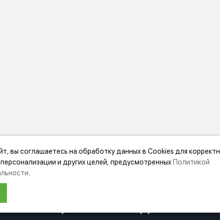
йт, вы соглашаетесь на обработку данных в Cookies для коррект
МАЦИЯ
ДОПОЛНИТЕЛЬНО
 персонализации и других целей, предусмотренных
Политикой
льности
.
нии Festool
Акции
ЛЯ МАГАЗИН БУДЕТ РАБОТАТЬ ПО Н
ка
Карта сайта
Подбор аксессуаров
НФОРМАЦИЯ О ПЕРЕЕЗДЕ ПО ССЫЛ
ка
Подарочные сертификаты