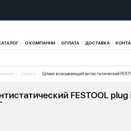
КАТАЛОГ
О КОМПАНИИ
ОПЛАТА
ДОСТАВКА
КОНТ
аление
Шланги
Шланг всасывающий антистатический FESTO
тистатический FESTOOL plug i
T