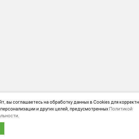
йт, вы соглашаетесь на обработку данных в Cookies для коррект
МАЦИЯ
ДОПОЛНИТЕЛЬНО
 персонализации и других целей, предусмотренных
Политикой
льности
.
нии Festool
Акции
ЛЯ МАГАЗИН БУДЕТ РАБОТАТЬ ПО Н
ка
Карта сайта
Подбор аксессуаров
НФОРМАЦИЯ О ПЕРЕЕЗДЕ ПО ССЫЛ