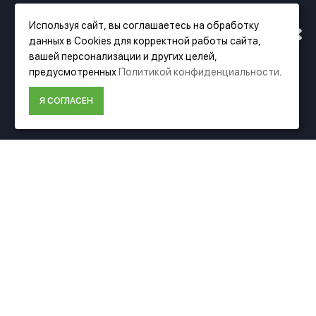
РАБОТАТЬ ПО НОВОМУ
Используя сайт, вы соглашаетесь на обработку
данных в Cookies для корректной работы сайта,
АДРЕСУ. ПОДРОБНАЯ
вашей персонализации и других целей,
предусмотренных
Политикой конфиденциальности
.
ИНФОРМАЦИЯ О ПЕРЕЕЗДЕ
Фирменный магазин Festool
Я СОГЛАСЕН
ПО ССЫЛКЕ
ИНФОРМАЦИЯ
О компании Festool
Доставка
Оплата
Политика конфиденциальности
Пользовательское соглашение
Условия возврата
ДОПОЛНИТЕЛЬНО
Акции
Карта сайта
Подбор аксессуаров