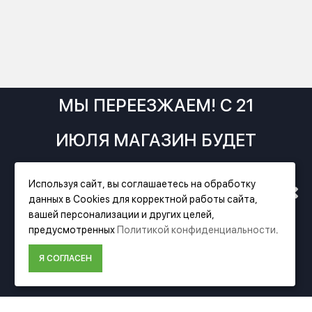
МЫ ПЕРЕЕЗЖАЕМ! С 21
ИЮЛЯ МАГАЗИН БУДЕТ
РАБОТАТЬ ПО НОВОМУ
Используя сайт, вы соглашаетесь на обработку
данных в Cookies для корректной работы сайта,
АДРЕСУ. ПОДРОБНАЯ
вашей персонализации и других целей,
Фирменный магазин Festool
предусмотренных
Политикой конфиденциальности
.
ИНФОРМАЦИЯ О ПЕРЕЕЗДЕ
Я СОГЛАСЕН
ИНФОРМАЦИЯ
ПО ССЫЛКЕ
О компании Festool
Доставка