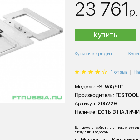
23 761
р.
Купить
Купить в кредит
Купи
1 отзыв
На
|
Модель:
FS-WA/90°
Производитель:
FESTOOL
Артикул:
205229
Наличие:
ЕСТЬ В НАЛИЧ
Вы можете забрать этот товар
сегод
следующим адресам:
г. Москва, ул. Кантемиров