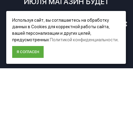
ИЮЛЯ МАГАЗИН БУДЕТ
РАБОТАТЬ ПО НОВОМУ
Используя сайт, вы соглашаетесь на обработку
Фирменный магазин Festool
данных в Cookies для корректной работы сайта,
АДРЕСУ. ПОДРОБНАЯ
вашей персонализации и других целей,
ИНФОРМАЦИЯ
предусмотренных
Политикой конфиденциальности
.
ИНФОРМАЦИЯ О ПЕРЕЕЗДЕ
О компании Festool
Я СОГЛАСЕН
Доставка
ПО ССЫЛКЕ
Оплата
Политика конфиденциальности
Пользовательское соглашение
Условия возврата
ДОПОЛНИТЕЛЬНО
Акции
Карта сайта
Подбор аксессуаров
Подарочные сертификаты