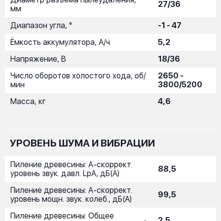
27/36
мм
Диапазон угла, °
-1 - 47
Ёмкость аккумулятора, А/ч
5,2
Напряжение, В
18/36
Число оборотов холостого хода, об/
2650 -
мин
3800/5200
Масса, кг
4,6
УРОВЕНЬ ШУМА И ВИБРАЦИИ
Пиление древесины: A-скоррект.
88,5
уровень звук. давл. LpA, дБ(А)
Пиление древесины: A-скоррект.
99,5
уровень мощн. звук. колеб., дБ(А)
Пиление древесины: Общее
2,5