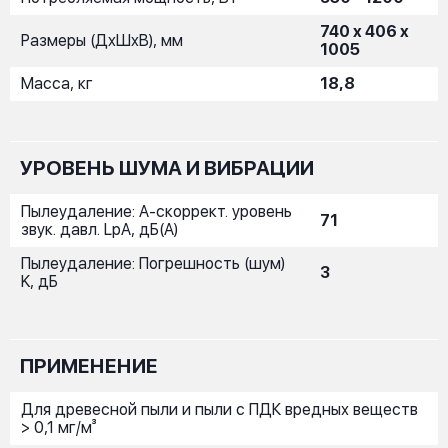
740 x 406 x
Размеры (ДxШxВ), мм
1005
Масса, кг
18,8
УРОВЕНЬ ШУМА И ВИБРАЦИИ
Пылеудаление: A-скоррект. уровень
71
звук. давл. LpA, дБ(A)
Пылеудаление: Погрешность (шум)
3
K, дБ
ПРИМЕНЕНИЕ
Для древесной пыли и пыли с ПДК вредных веществ
> 0,1 мг/м³