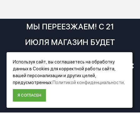
МЫ ПЕРЕЕЗЖАЕМ! С 21
ИЮЛЯ МАГАЗИН БУДЕТ
РАБОТАТЬ ПО НОВОМУ
Используя сайт, вы соглашаетесь на обработку
данных в Cookies для корректной работы сайта,
АДРЕСУ. ПОДРОБНАЯ
Фирменный магазин Festool
вашей персонализации и других целей,
предусмотренных
Политикой конфиденциальности
.
ИНФОРМАЦИЯ О ПЕРЕЕЗДЕ
ИНФОРМАЦИЯ
Я СОГЛАСЕН
О компании Festool
ПО ССЫЛКЕ
Доставка
Оплата
Политика конфиденциальности
Пользовательское соглашение
Условия возврата