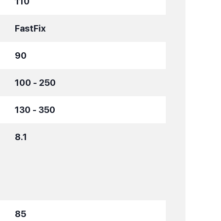
110
FastFix
90
100 - 250
130 - 350
8.1
85