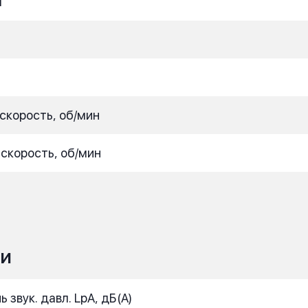
м
 скорость, об/мин
 скорость, об/мин
ИИ
звук. давл. LpA, дБ(A)