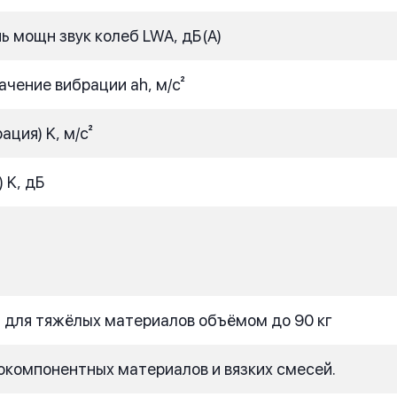
ь мощн звук колеб LWA, дБ(A)
чение вибрации ah, м/с²
ция) K, м/с²
 K, дБ
для тяжёлых материалов объёмом до 90 кг
компонентных материалов и вязких смесей.